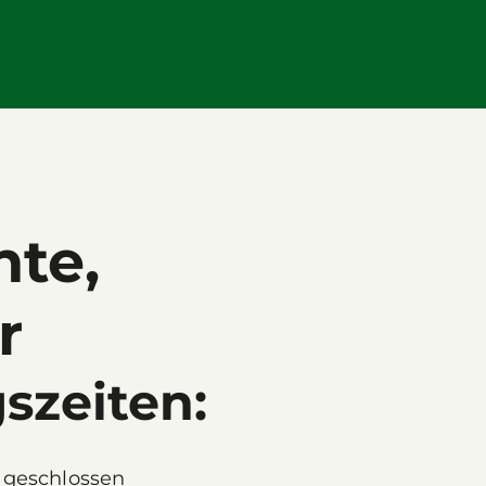
hte,
r
szeiten:
geschlossen