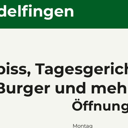
delfingen
iss, Tagesgeric
Burger und meh
Öffnung
Montag