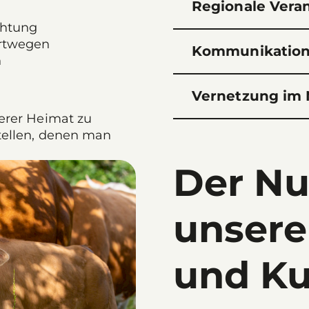
Regionale Vera
chtung
ortwegen
Kommunikation 
n
Vernetzung im 
serer Heimat zu
stellen, denen man
Der Nut
unsere
und K