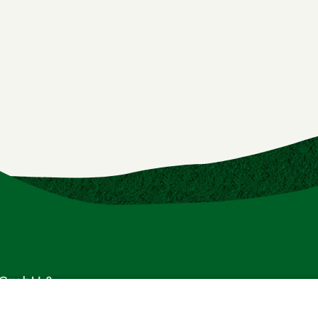
h GmbH &
Tel.:
07684 / 240
info@metzgerei-