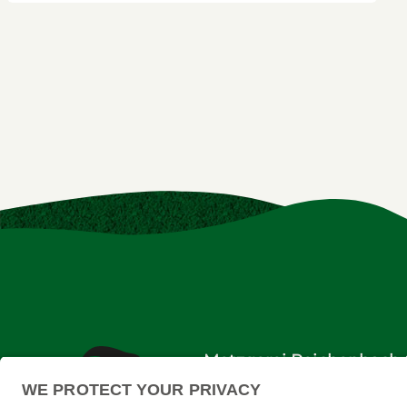
Metzgerei Reichenbac
Co. KG
In den Engematten 9